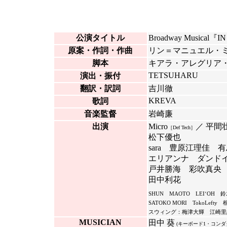
公演タイトル
Broadway Musica
原案・作詞・作曲
リン＝マニュエル・
脚本
キアラ・アレグリア
TETSUHARU
演出・振付
翻訳・訳詞
吉川徹
KREVA
歌詞
音楽監督
岩崎廉
出演
Micro
／ 平間
［Def Tech］
松下優也
sara 豊原江理佳 
エリアンナ ダンドイ舞
戸井勝海 彩吹真央
田中利花
SHUN MAOTO LEI‘OH 
SATOKO MORI TokoLef
スウィング：梅津大輝 江崎里
MUSICIAN
田中 葵
(キーボード1・コンダ