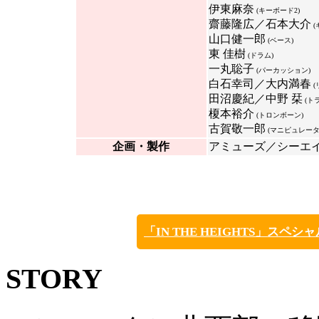
伊東麻奈
(キーボード2)
齋藤隆広／石本大介
(
山口健一郎
(ベース)
東 佳樹
(ドラム)
一丸聡子
(パーカッション)
白石幸司／大内満春
(
田沼慶紀／中野 栞
(ト
榎本裕介
(トロンボーン)
古賀敬一郎
(マニピュレータ
企画・製作
アミューズ／シーエ
「IN THE HEIGHTS」スペシャルイベ
STORY