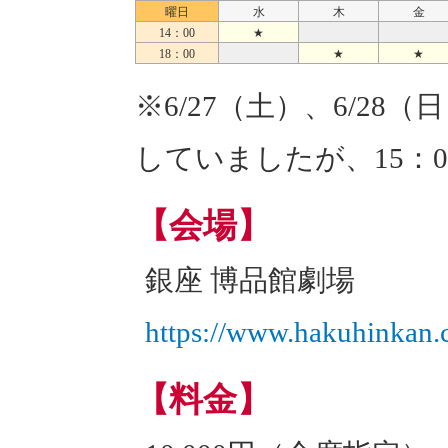
曜日
水
木
金
14：00
★
18：00
★
★
※6/27（土）、6/28
していましたが、15：
【会場】
銀座 博品館劇場
https://www.hakuhinkan.c
【料金】