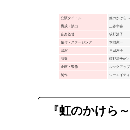
公演タイトル
虹のかけら 
構成・演出
三谷幸喜
音楽監督
荻野清子
振付・ステージング
本間憲一
出演
戸田恵子
演奏
荻野清子
(ピア
企画・製作
ルックアップ
制作
シーエイティ
『虹のかけら